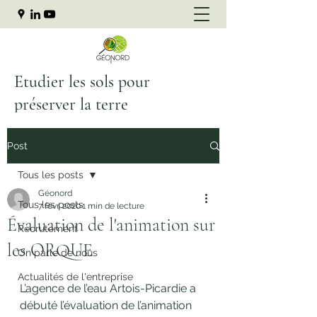
Etudier les sols pour
préserver la terre
Post
Tous les posts
Géonord
Tous les posts
7 févr. 2020
1 min de lecture
Évaluation de l'animation sur
Recrutement
les ORQUE
On parle de nous
Actualités de l'entreprise
L’agence de l’eau Artois-Picardie a 
débuté l’évaluation de l’animation 