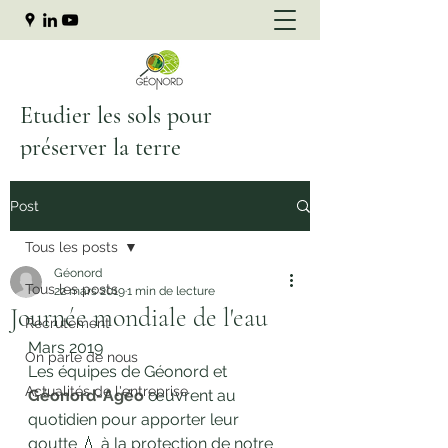
Etudier les sols pour
préserver la terre
Post
Tous les posts
Géonord
Tous les posts
22 mars 2019
1 min de lecture
Journée mondiale de l'eau
Recrutement
Mars 2019
On parle de nous
Les équipes de Géonord et 
Actualités de l'entreprise
Géonord-Agéo
 œuvrent au 
quotidien pour apporter leur 
goutte 💧 à la protection de notre 