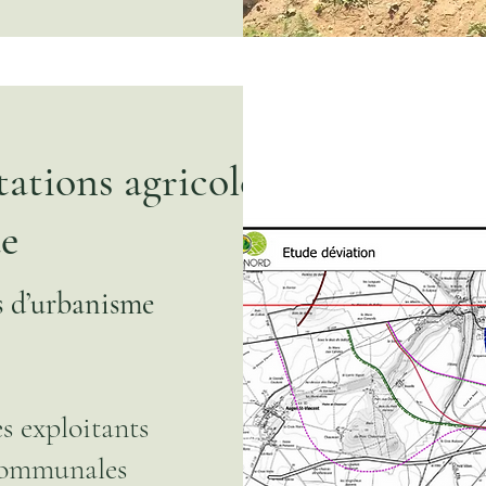
tations agricoles à
e
s d’urbanisme
s exploitants
communales