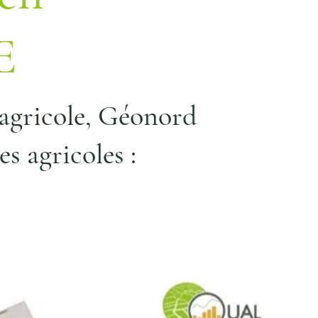
E
 agricole, Géonord
s agricoles :