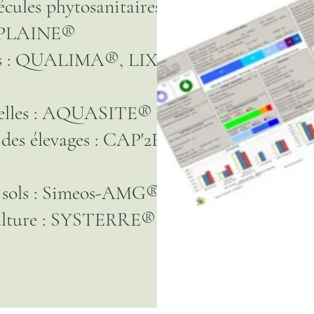
écules phytosanitaires
PLAINE®
uses : QUALIMA®, LIXIM®,
tuelles : AQUASITE®
des élevages : CAP'2ER® (institut
s sols : Simeos-AMG®
culture : SYSTERRE® (Arvalis