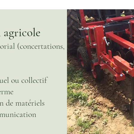
 agricole
orial (concertations, groupe de
el ou collectif
erme
on de matériels
mmunication