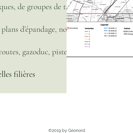
ues, de groupes de travail…
e plans d’épandage, notamment en
utes, gazoduc, pistes cyclables,
lles filières
©2019 by Géonord.